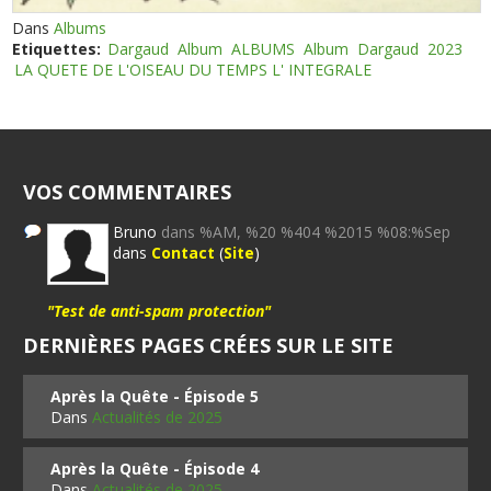
Dans
Albums
Etiquettes:
Dargaud
Album
ALBUMS
Album
Dargaud
2023
LA QUETE DE L'OISEAU DU TEMPS L' INTEGRALE
VOS COMMENTAIRES
Bruno
dans %AM, %20 %404 %2015 %08:%Sep
dans
Contact
(
Site
)
"Test de anti-spam protection"
DERNIÈRES PAGES CRÉES SUR LE SITE
Après la Quête - Épisode 5
Dans
Actualités de 2025
Après la Quête - Épisode 4
Dans
Actualités de 2025