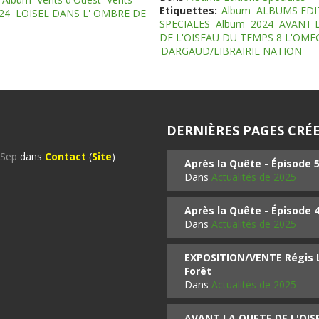
Etiquettes:
Album
ALBUMS EDI
24
LOISEL DANS L' OMBRE DE
SPECIALES
Album
2024
AVANT 
DE L'OISEAU DU TEMPS 8 L'OM
DARGAUD/LIBRAIRIE NATION
DERNIÈRES PAGES CRÉE
%Sep
dans
Contact
(
Site
)
Après la Quête - Épisode 
Dans
Actualités de 2025
Après la Quête - Épisode 
Dans
Actualités de 2025
EXPOSITION/VENTE Régis LO
Forêt
Dans
Actualités de 2025
AVANT LA QUETE DE L'OI