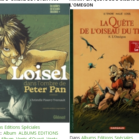
L'OMEGON
s Editions Spéciales
:
Album
ALBUMS EDITIONS
Dans
Albums Editions Spéciales
Album
Vents d'Ouest
Vents