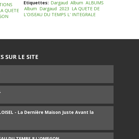
Etiquettes:
Dargaud
Album
ALBUMS
TIONS
Album
Dargaud
2023
LA QUETE DE
LA QUETE
L'OISEAU DU TEMPS L' INTEGRALE
EGON
S SUR LE SITE
5
4
ISEL - La Dernière Maison Juste Avant la
SEAU DU TEMPS 8 L'OMEGON