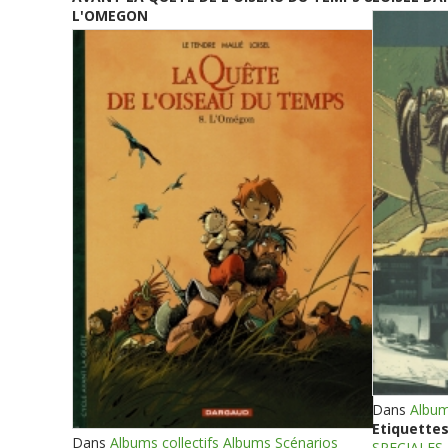
L'OMEGON
Dans
Album
Etiquettes
Dans
Albums collectifs Albums Scénarios
SPECIALES