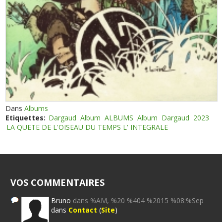
Dans
Albums
Etiquettes:
Dargaud
Album
ALBUMS
Album
Dargaud
2023
LA QUETE DE L'OISEAU DU TEMPS L' INTEGRALE
VOS COMMENTAIRES
Bruno
dans %AM, %20 %404 %2015 %08:%Sep
dans
Contact
(
Site
)