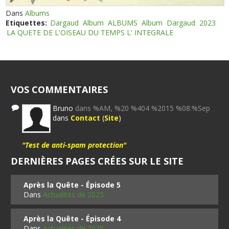
Dans
Albums
Etiquettes:
Dargaud
Album
ALBUMS
Album
Dargaud
2023
LA QUETE DE L'OISEAU DU TEMPS L' INTEGRALE
VOS COMMENTAIRES
Bruno
dans %AM, %20 %404 %2015 %08:%Sep
dans
Contact
(
Site
)
"Test de anti-spam protection"
DERNIÈRES PAGES CRÉES SUR LE SITE
Après la Quête - Épisode 5
Dans
Actualités de 2025
Après la Quête - Épisode 4
Dans
Actualités de 2025