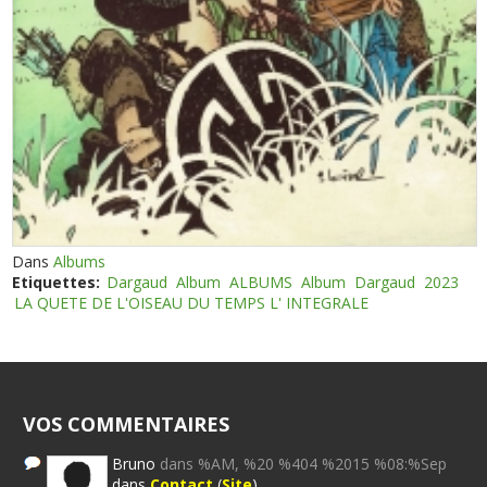
Dans
Albums
Etiquettes:
Dargaud
Album
ALBUMS
Album
Dargaud
2023
LA QUETE DE L'OISEAU DU TEMPS L' INTEGRALE
VOS COMMENTAIRES
Bruno
dans %AM, %20 %404 %2015 %08:%Sep
dans
Contact
(
Site
)