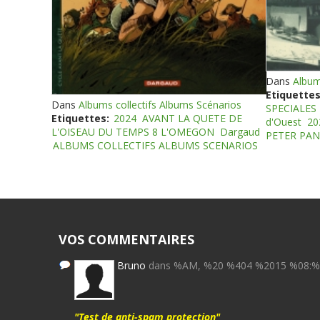
Dans
Album
Etiquettes
Dans
Albums collectifs Albums Scénarios
SPECIALES
Etiquettes:
2024
AVANT LA QUETE DE
d'Ouest
20
L'OISEAU DU TEMPS 8 L'OMEGON
Dargaud
PETER PAN
ALBUMS COLLECTIFS ALBUMS SCENARIOS
VOS COMMENTAIRES
Bruno
dans %AM, %20 %404 %2015 %08:
"Test de anti-spam protection"