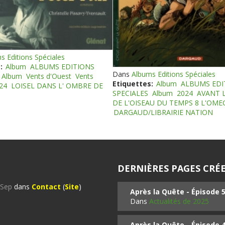
s Editions Spéciales
:
Album
ALBUMS EDITIONS
Dans
Albums Editions Spéciales
Album
Vents d'Ouest
Vents
Etiquettes:
Album
ALBUMS EDI
24
LOISEL DANS L' OMBRE DE
SPECIALES
Album
2024
AVANT 
DE L'OISEAU DU TEMPS 8 L'OM
DARGAUD/LIBRAIRIE NATION
DERNIÈRES PAGES CRÉE
%Sep
dans
Contact
(
Site
)
Après la Quête - Épisode 
Dans
Actualités de 2025
Après la Quête - Épisode 