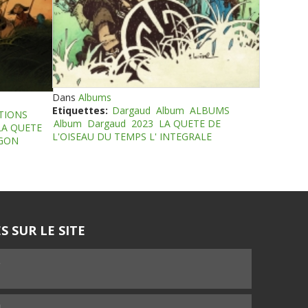
Dans
Albums
Etiquettes:
Dargaud
Album
ALBUMS
TIONS
Album
Dargaud
2023
LA QUETE DE
LA QUETE
L'OISEAU DU TEMPS L' INTEGRALE
EGON
S SUR LE SITE
5
4