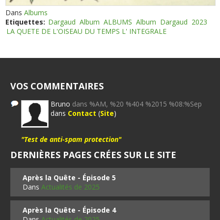
Dans
Albums
Etiquettes:
Dargaud
Album
ALBUMS
Album
Dargaud
2023
LA QUETE DE L'OISEAU DU TEMPS L' INTEGRALE
VOS COMMENTAIRES
Bruno
dans %AM, %20 %404 %2015 %08:%Sep
dans
Contact
(
Site
)
"Test de anti-spam protection"
DERNIÈRES PAGES CRÉES SUR LE SITE
Après la Quête - Épisode 5
Dans
Actualités de 2025
Après la Quête - Épisode 4
Dans
Actualités de 2025