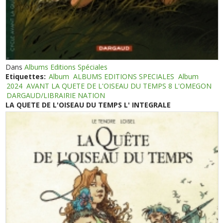
Dans
Albums Editions Spéciales
Etiquettes:
Album
ALBUMS EDITIONS SPECIALES
Album
2024
AVANT LA QUETE DE L'OISEAU DU TEMPS 8 L'OMEGON
DARGAUD/LIBRAIRIE NATION
LA QUETE DE L'OISEAU DU TEMPS L' INTEGRALE